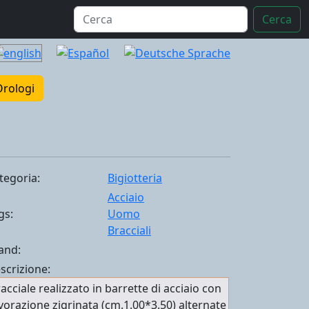
Cerca
Orologi
tegoria:
Bigiotteria
Acciaio
gs:
Uomo
Bracciali
and:
scrizione:
acciale realizzato in barrette di acciaio con
vorazione zigrinata (cm.1.00*3.50) alternate