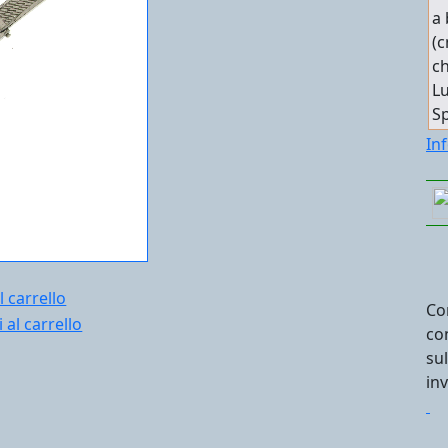
a 
(c
ch
Lu
Sp
In
l carrello
Co
co
su
in