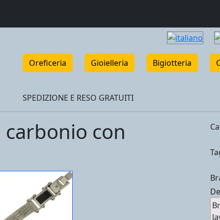
Oreficeria
Gioielleria
Bigiotteria
SPEDIZIONE E RESO GRATUITI
e carbonio con
Ca
Ta
Br
De
Br
la