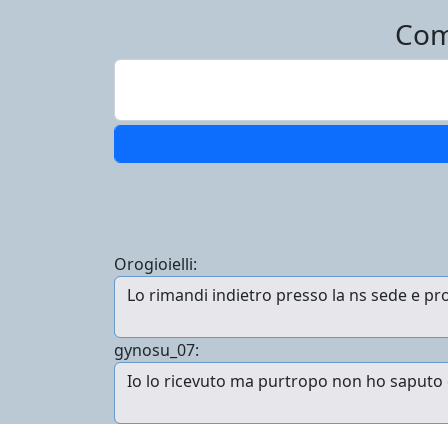
Com
Orogioielli:
gynosu_07: