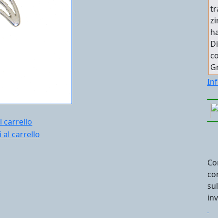
tr
zi
ha
Di
co
Gr
In
l carrello
Co
co
su
in