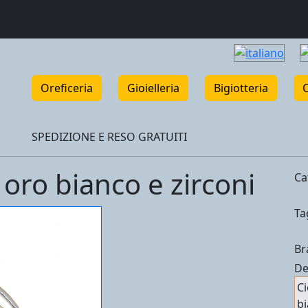
Oreficeria
Gioielleria
Bigiotteria
SPEDIZIONE E RESO GRATUITI
oro bianco e zirconi
Ca
Ta
Br
De
Ci
bi