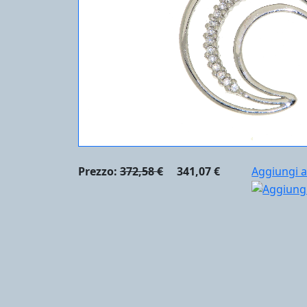
Prezzo:
372,58 €
341,07 €
Aggiungi a