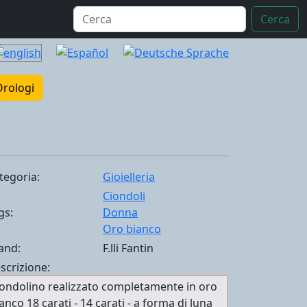
Cerca
Orologi
tegoria:
Gioielleria
Ciondoli
gs:
Donna
Oro bianco
and:
F.lli Fantin
scrizione:
ondolino realizzato completamente in oro
anco 18 carati - 14 carati - a forma di luna