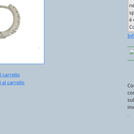
ne
sp
è 
C
In
l carrello
Co
co
su
in