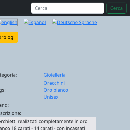
Cerca
Orologi
tegoria:
Gioielleria
Orecchini
gs:
Oro bianco
Unisex
and:
scrizione:
rchietti realizzati completamente in oro
anco 18 carati - 14 carati - con incassati