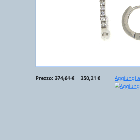
Prezzo:
374,61 €
350,21 €
Aggiungi a