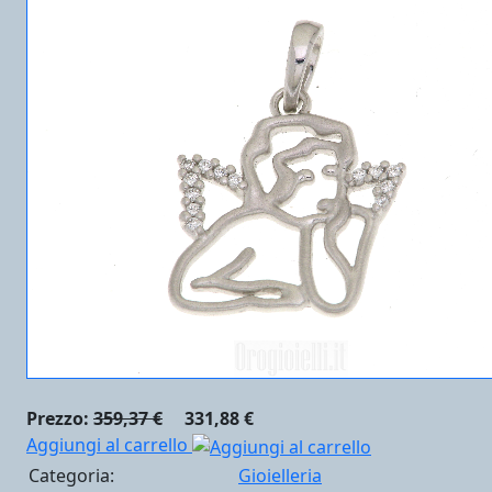
Prezzo:
359,37 €
331,88 €
Aggiungi al carrello
Categoria:
Gioielleria