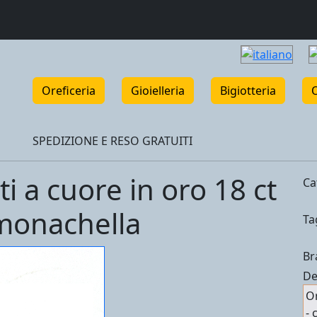
Oreficeria
Gioielleria
Bigiotteria
SPEDIZIONE E RESO GRATUITI
i a cuore in oro 18 ct
Ca
 monachella
Ta
Br
De
Or
- 