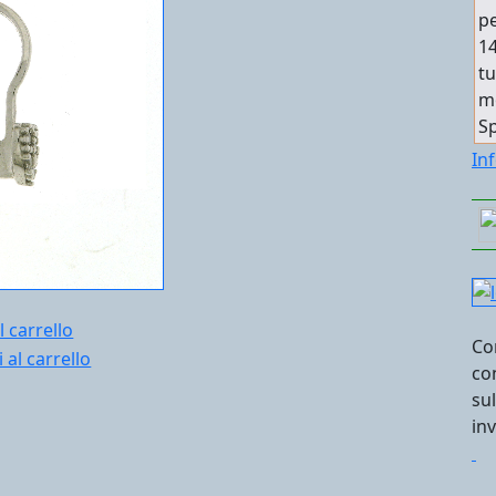
pe
14
tu
mo
Sp
In
l carrello
Co
co
su
in