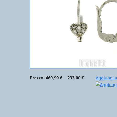
Prezzo:
469,99 €
233,00 €
Aggiungi a