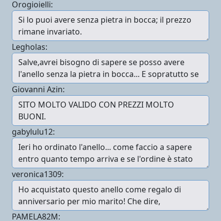
Orogioielli:
Legholas:
Giovanni Azin:
gabylulu12:
veronica1309:
PAMELA82M: