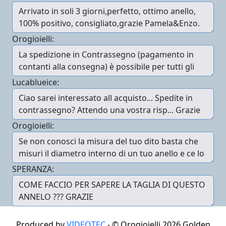
Orogioielli:
Lucablueice:
Orogioielli:
SPERANZA:
Produced by
VIDEOTEC
- ©
Orogioielli 2026
Golden