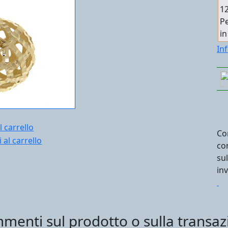
12
Pe
in
In
l carrello
Co
co
su
in
menti sul prodotto o sulla transaz