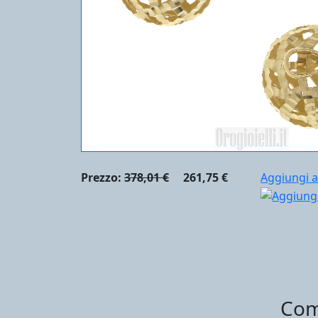
Prezzo:
378,01 €
261,75 €
Aggiungi a
Com