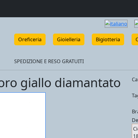
Oreficeria
Gioielleria
Bigiotteria
SPEDIZIONE E RESO GRATUITI
 oro giallo diamantato
Ca
Ta
Br
De
Ci
18