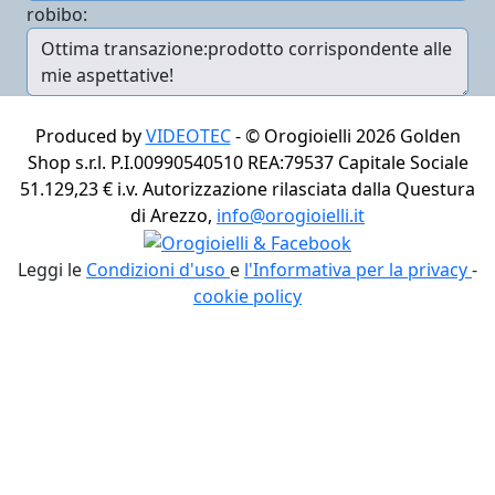
robibo:
Produced by
VIDEOTEC
- ©
Orogioielli 2026
Golden
Shop s.r.l. P.I.00990540510 REA:79537 Capitale Sociale
51.129,23 € i.v. Autorizzazione rilasciata dalla Questura
di Arezzo,
info@orogioielli.it
Leggi le
Condizioni d'uso
e
l'Informativa per la privacy
-
cookie policy