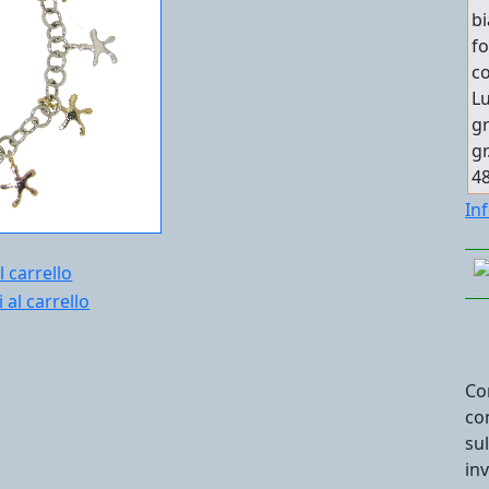
bi
fo
co
Lu
gr
gr
48
In
l carrello
Co
co
su
in