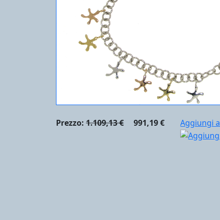
Prezzo:
1.109,13 €
991,19 €
Aggiungi a