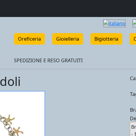
Oreficeria
Gioielleria
Bigiotteria
SPEDIZIONE E RESO GRATUITI
doli
Ca
Ta
Br
De
Br
- 