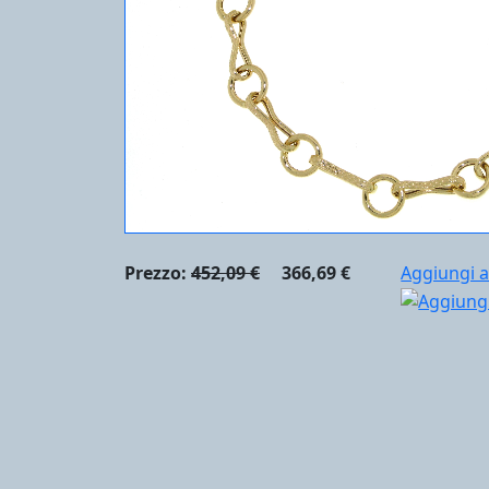
Prezzo:
452,09 €
366,69 €
Aggiungi a