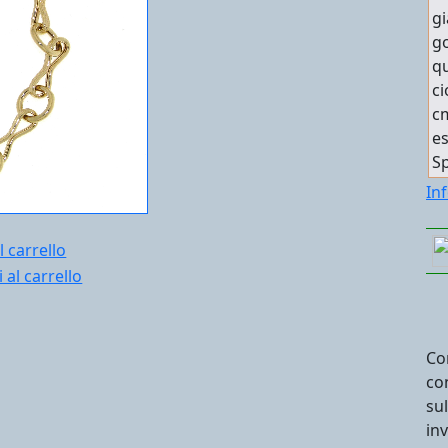
gi
go
qu
ci
cm
es
Sp
In
l carrello
Co
co
su
in