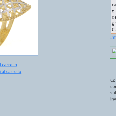
ca
di
de
gr
C
In
l carrello
Co
co
su
in