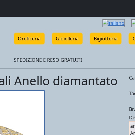
Oreficeria
Gioielleria
Bigiotteria
SPEDIZIONE E RESO GRATUITI
nali Anello diamantato
Ca
Ta
Br
De
an
An