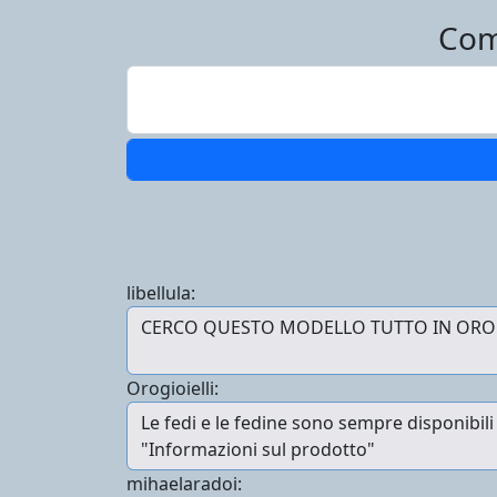
Com
libellula:
Orogioielli:
mihaelaradoi: