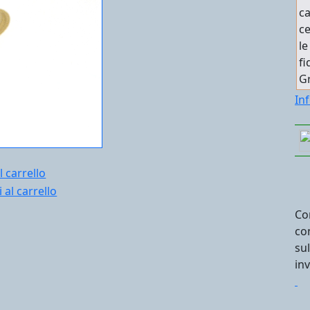
ca
ce
le
fi
Gr
In
l carrello
Co
co
su
in