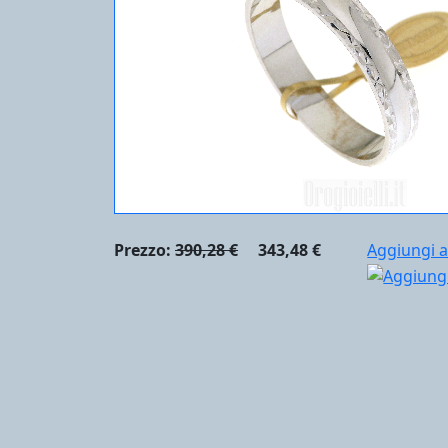
Prezzo:
390,28 €
343,48 €
Aggiungi a