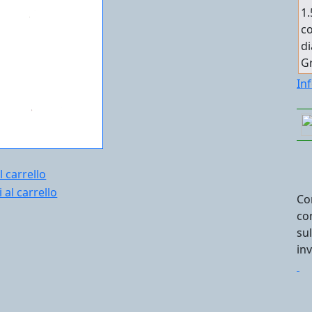
1.
co
di
Gr
In
l carrello
Co
co
su
in