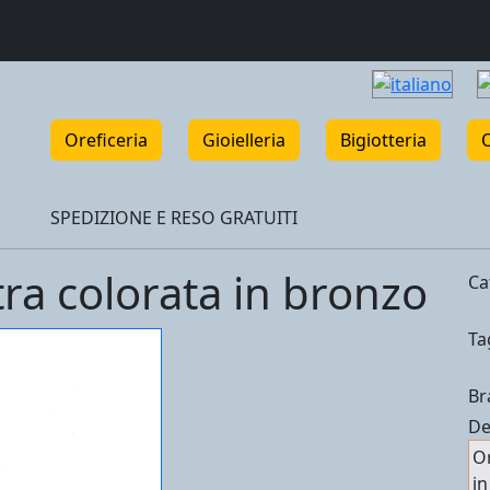
Oreficeria
Gioielleria
Bigiotteria
SPEDIZIONE E RESO GRATUITI
tra colorata in bronzo
Ca
Ta
Br
De
Or
in