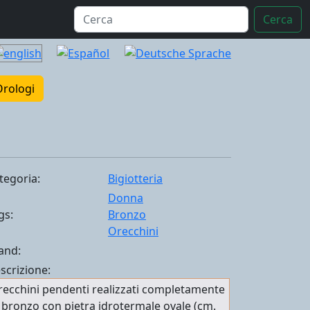
Cerca
Orologi
tegoria:
Bigiotteria
Donna
gs:
Bronzo
Orecchini
and:
scrizione:
ecchini pendenti realizzati completamente
 bronzo con pietra idrotermale ovale (cm.