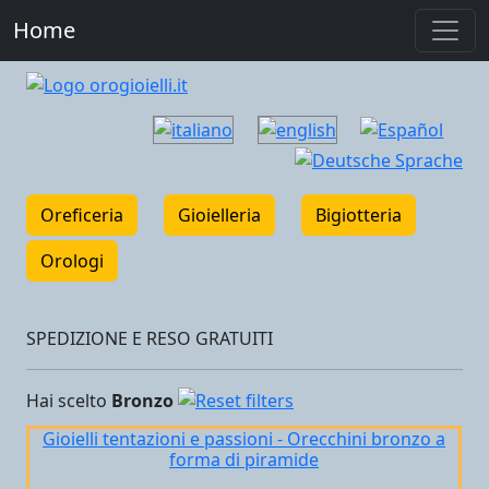
Home
Oreficeria
Gioielleria
Bigiotteria
Orologi
SPEDIZIONE E RESO GRATUITI
Hai scelto
Bronzo
Gioielli tentazioni e passioni - Orecchini bronzo a
forma di piramide