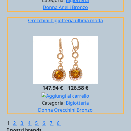
Categoria:
Bigiotteria
Donna
Anelli
Bronzo
Orecchini bigiotteria ultima moda
147,94 €
126,58 €
Categoria:
Bigiotteria
Donna
Orecchini
Bronzo
1
2
3
4
5
6
7
8
I nostri brands