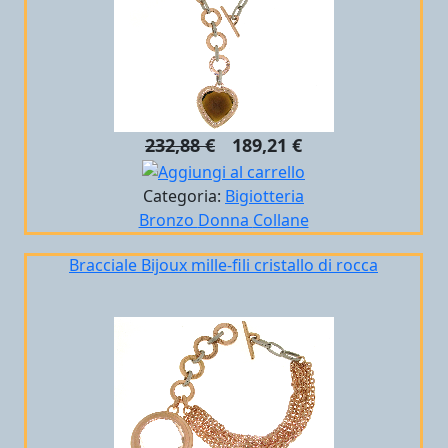
232,88 €
189,21 €
Categoria:
Bigiotteria
Bronzo
Donna
Collane
Bracciale Bijoux mille-fili cristallo di rocca