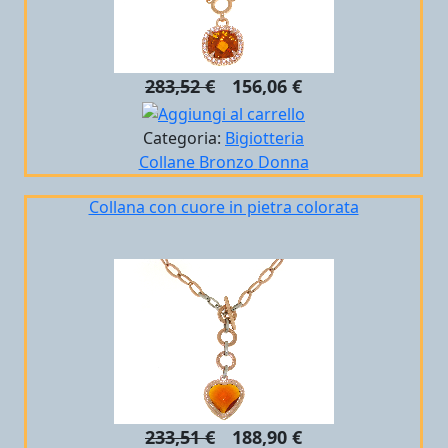
283,52 €
156,06 €
Categoria:
Bigiotteria
Collane
Bronzo
Donna
Collana con cuore in pietra colorata
233,51 €
188,90 €