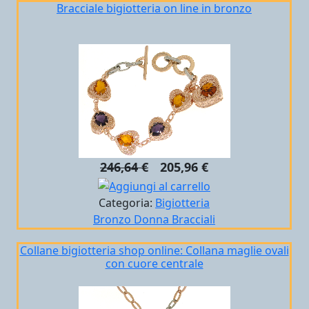
Bracciale bigiotteria on line in bronzo
246,64 €
205,96 €
Categoria:
Bigiotteria
Bronzo
Donna
Bracciali
Collane bigiotteria shop online: Collana maglie ovali
con cuore centrale