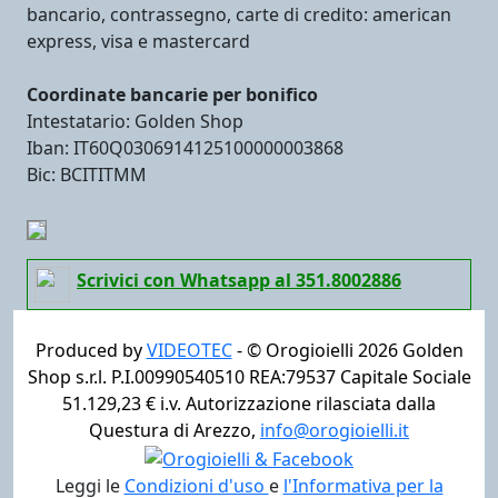
bancario, contrassegno, carte di credito: american
express, visa e mastercard
Coordinate bancarie per bonifico
Intestatario: Golden Shop
Iban: IT60Q0306914125100000003868
Bic: BCITITMM
Scrivici con Whatsapp al 351.8002886
Produced by
VIDEOTEC
- ©
Orogioielli 2026
Golden
Shop s.r.l. P.I.00990540510 REA:79537 Capitale Sociale
51.129,23 € i.v. Autorizzazione rilasciata dalla
Questura di Arezzo,
info@orogioielli.it
Leggi le
Condizioni d'uso
e
l'Informativa per la