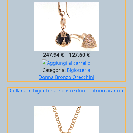
247,94 €
127,60 €
Categoria:
Bigiotteria
Donna
Bronzo
Orecchini
Collana in bigiotteria e pietre dure - citrino arancio