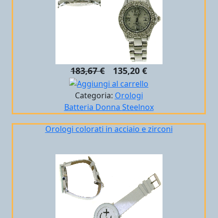
183,67 €
135,20 €
Categoria:
Orologi
Batteria
Donna
Steelnox
Orologi colorati in acciaio e zirconi