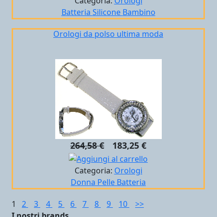
Categoria:
Orologi
Batteria
Silicone
Bambino
Orologi da polso ultima moda
264,58 €
183,25 €
Categoria:
Orologi
Donna
Pelle
Batteria
1
2
3
4
5
6
7
8
9
10
>>
I nostri brands