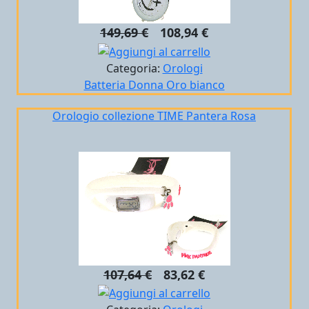
149,69 €
108,94 €
Categoria:
Orologi
Batteria
Donna
Oro bianco
Orologio collezione TIME Pantera Rosa
107,64 €
83,62 €