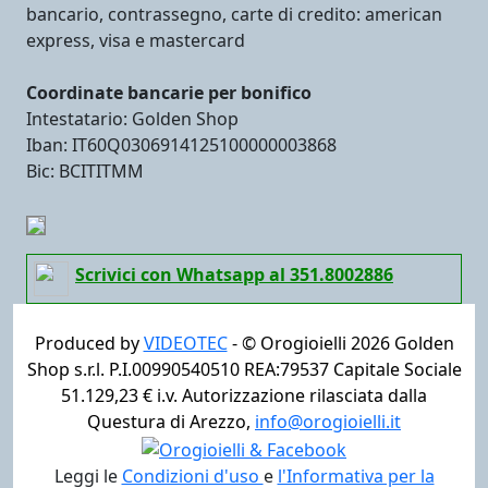
bancario, contrassegno, carte di credito: american
express, visa e mastercard
Coordinate bancarie per bonifico
Intestatario: Golden Shop
Iban: IT60Q0306914125100000003868
Bic: BCITITMM
Scrivici con Whatsapp al 351.8002886
Produced by
VIDEOTEC
- ©
Orogioielli 2026
Golden
Shop s.r.l. P.I.00990540510 REA:79537 Capitale Sociale
51.129,23 € i.v. Autorizzazione rilasciata dalla
Questura di Arezzo,
info@orogioielli.it
Leggi le
Condizioni d'uso
e
l'Informativa per la